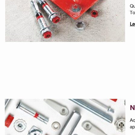
Qu
To
Le
N
Aq
ap