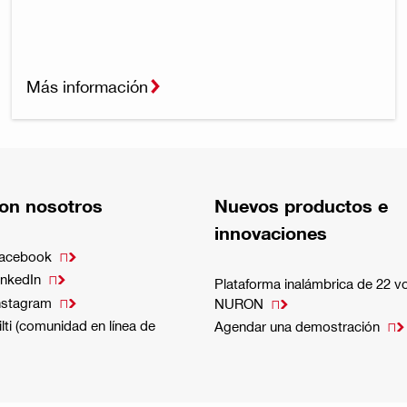
Más información
on nosotros
Nuevos productos e
innovaciones
Facebook

inkedIn

Plataforma inalámbrica de 22 vo
nstagram

NURON

lti (comunidad en línea de
Agendar una demostración
