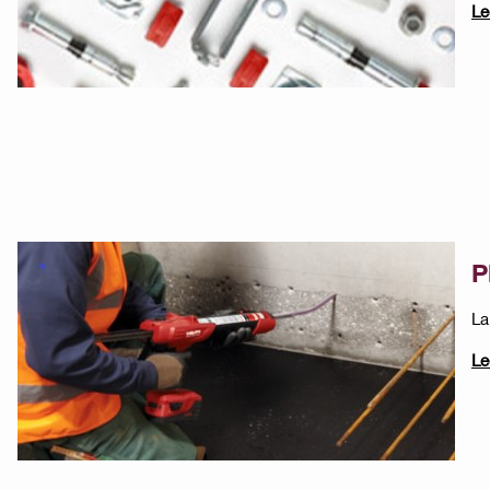
Le
P
La
Le