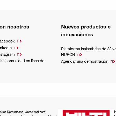
on nosotros
Nuevos productos e
innovaciones
Facebook

inkedIn

Plataforma inalámbrica de 22 vo
nstagram

NURON

lti (comunidad en línea de
Agendar una demostración

ública Dominicana. Usted realizará
H