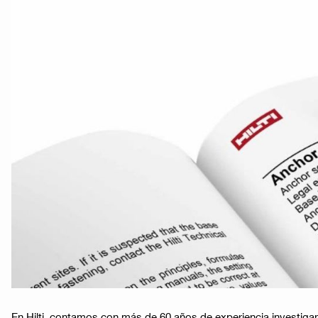
En Hilti, contamos con más de 60 años de experiencia investiga